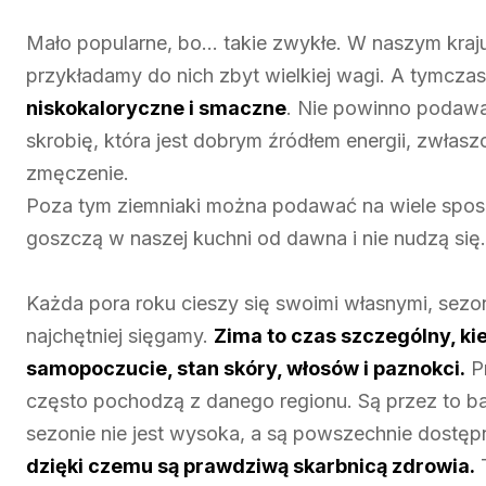
Mało popularne, bo… takie zwykłe. W naszym kraju
przykładamy do nich zbyt wielkiej wagi. A tymczas
niskokaloryczne i smaczne
. Nie powinno podawać
skrobię, która jest dobrym źródłem energii, zwłasz
zmęczenie.
Poza tym ziemniaki można podawać na wiele sposo
goszczą w naszej kuchni od dawna i nie nudzą się.
Każda pora roku cieszy się swoimi własnymi, sez
najchętniej sięgamy.
Zima to czas szczególny, kie
samopoczucie, stan skóry, włosów i paznokci.
Pr
często pochodzą z danego regionu. Są przez to bar
sezonie nie jest wysoka, a są powszechnie dostę
dzięki czemu są prawdziwą skarbnicą zdrowia.
T