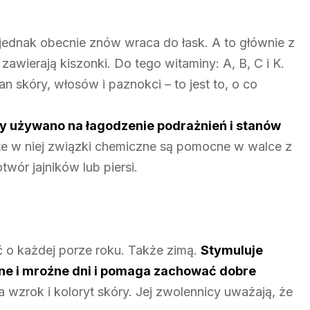
 jednak obecnie znów wraca do łask. A to głównie z
zawierają kiszonki. Do tego witaminy: A, B, C i K.
n skóry, włosów i paznokci – to jest to, o co
ty używano na łagodzenie podrażnień i stanów
e w niej związki chemiczne są pomocne w walce z
wór jajników lub piersi.
ć o każdej porze roku. Także zimą.
Stymuluje
ne i mroźne dni i pomaga zachować dobre
wzrok i koloryt skóry. Jej zwolennicy uważają, że