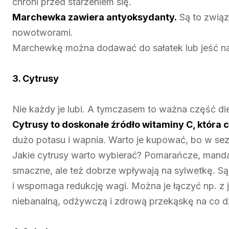
chroni przed starzeniem się.
Marchewka zawiera antyoksydanty.
Są to związ
nowotworami.
Marchewkę można dodawać do sałatek lub jeść na
3. Cytrusy
Nie każdy je lubi. A tymczasem to ważna część di
Cytrusy to doskonałe źródło witaminy C, która c
dużo potasu i wapnia. Warto je kupować, bo w se
Jakie cytrusy warto wybierać? Pomarańcze, mandaryn
smaczne, ale też dobrze wpływają na sylwetkę. Są 
i wspomaga redukcję wagi. Można je łączyć np. z 
niebanalną, odżywczą i zdrową przekąskę na co dz