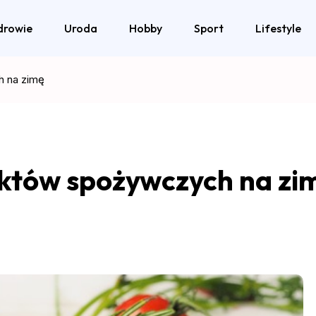
drowie
Uroda
Hobby
Sport
Lifestyle
h na zimę
któw spożywczych na zi